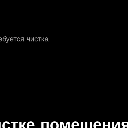
буется чистка:
истке помещени