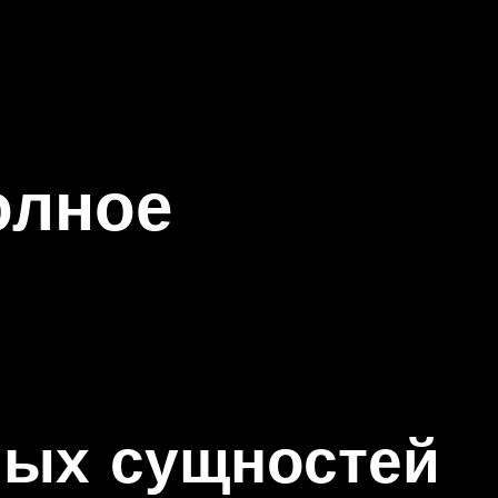
олное
ных сущностей