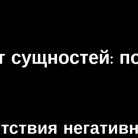
т сущностей: п
тствия негатив