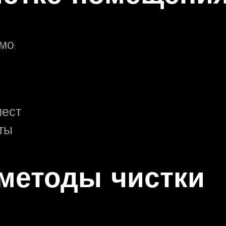
мо:
мест
ты
методы чистки